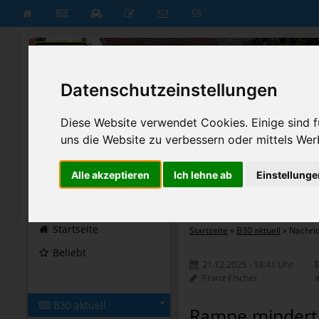
§§
Datenschutzeinstellungen
Diese Website verwendet Cookies. Einige sind fü
uns die Website zu verbessern oder mittels Wer
Alle akzeptieren
Ich lehne ab
Einstellunge
B30 aktuell
B30 neu
Startseite
Startseite
»
B30 aktuell
»
Nachri
Beliebt
21.12.2025 - 18:41 Uhr
Franz Fischer
B30 aktuell
Rampe mindert