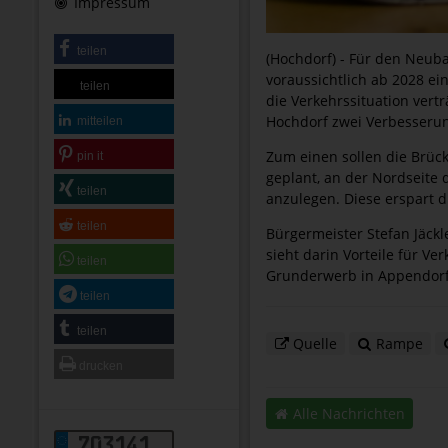
Impressum
teilen
(Hochdorf) - Für den Neub
voraussichtlich ab 2028 e
teilen
die Verkehrssituation vert
Hochdorf zwei Verbesseru
mitteilen
Zum einen sollen die Brück
pin it
geplant, an der Nordseite 
teilen
anzulegen. Diese erspart
teilen
Bürgermeister Stefan Jäckl
sieht darin Vorteile für V
teilen
Grunderwerb in Appendorf e
teilen
teilen
Quelle
Rampe
drucken
Alle Nachrichten
703141