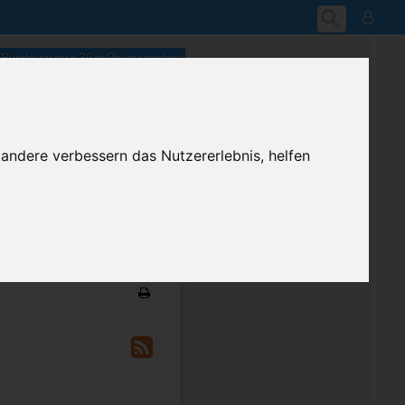
Bundesstrasse 30 in Oberschwaben
 andere verbessern das Nutzererlebnis, helfen
15:24
Donnerstag, 6. August 2026
ium-Account