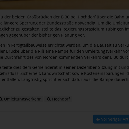
au der beiden Großbrücken der B 30 bei Hochdorf über die Bahn un
ine längere Sperrung der Bundesstraße notwendig. Um die Umleitu
räglicher zu gestalten, stellte das Regierungspräsidium Tübingen 
ngen gegenüber der bisherigen Planung vor.
en in Fertigteilbauweise errichtet werden, um die Bauzeit zu verk
der Brücke über die Riß eine Rampe für den Umleitungsverkehr von
 die Durchfahrt des von Norden kommenden Verkehrs der B 30 dur
e teilte dies dem Gemeinderat in seiner Dezember-Sitzung mit und
erkehrsfluss, Sicherheit, Landwirtschaft sowie Kosteneinsparungen
ntfallen. Langfristig spricht er sich dafür aus, die Rampe dauerha
Umleitungsverkehr
Hochdorf
Vorheriger Art