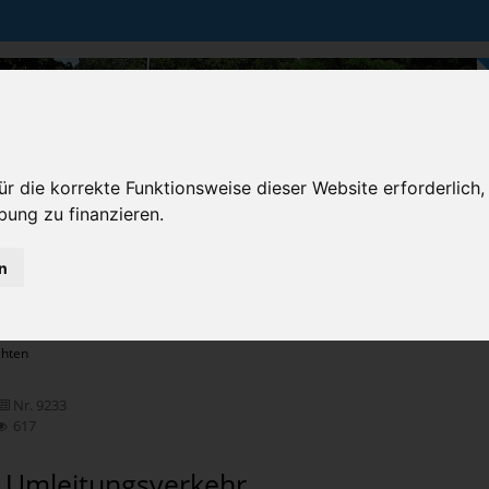
r die korrekte Funktionsweise dieser Website erforderlich,
bung zu finanzieren.
n
Karten & Strecke
Die Bundesstraße
Prem
chten
Nr. 9233
617
 Umleitungsverkehr