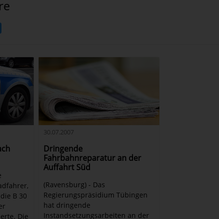
re
30.07.2007
ach
Dringende
Fahrbahnreparatur an der
Auffahrt Süd
e
(Ravensburg) - Das
adfahrer,
Regierungspräsidium Tübingen
die B 30
hat dringende
er
Instandsetzungsarbeiten an der
rte. Die