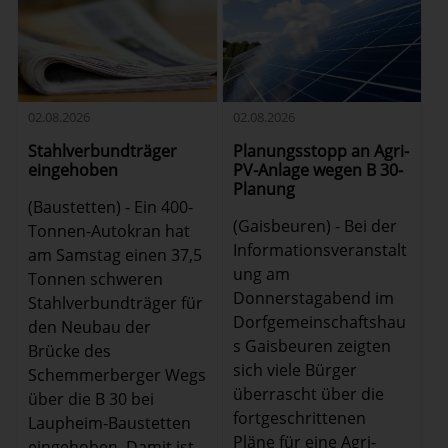
02.08.2026
02.08.2026
Stahlverbundträger
Planungsstopp an Agri-
eingehoben
PV-Anlage wegen B 30-
Planung
(Baustetten) - Ein 400-
(Gaisbeuren) - Bei der
Tonnen-Autokran hat
Informationsveranstalt
am Samstag einen 37,5
ung am
Tonnen schweren
Donnerstagabend im
Stahlverbundträger für
Dorfgemeinschaftshau
den Neubau der
s Gaisbeuren zeigten
Brücke des
sich viele Bürger
Schemmerberger Wegs
überrascht über die
über die B 30 bei
fortgeschrittenen
Laupheim-Baustetten
Pläne für eine Agri-
eingehoben. Damit ist