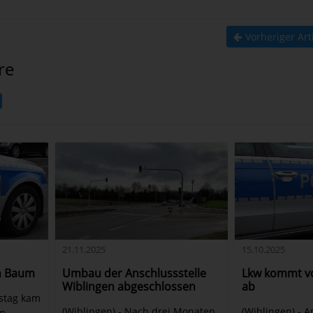
Vorheriger Art
re
15.10.2025
21.11.2025
en Baum
Lkw kommt v
Umbau der Anschlussstelle
ab
Wiblingen abgeschlossen
stag kam
(Wiblingen) - 
(Wiblingen) - Nach drei Monaten
m-