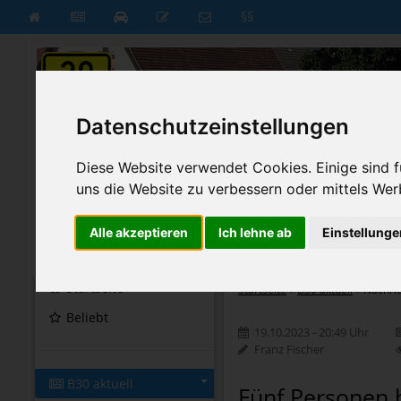
§§
Datenschutzeinstellungen
Diese Website verwendet Cookies. Einige sind fü
uns die Website zu verbessern oder mittels Wer
Alle akzeptieren
Ich lehne ab
Einstellunge
B30 aktuell
B30 neu
Startseite
Startseite
»
B30 aktuell
»
Nachri
Beliebt
19.10.2023 - 20:49 Uhr
Franz Fischer
B30 aktuell
Fünf Personen b