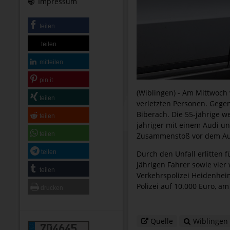
Impressum
teilen
teilen
mitteilen
pin it
(Wiblingen) - Am Mittwoch 
teilen
verletzten Personen. Gege
Biberach. Die 55-jährige w
teilen
jähriger mit einem Audi un
teilen
Zusammenstoß vor dem Aud
teilen
Durch den Unfall erlitten 
jährigen Fahrer sowie vier 
teilen
Verkehrspolizei Heidenhe
Polizei auf 10.000 Euro, a
drucken
Quelle
Wiblingen
704645