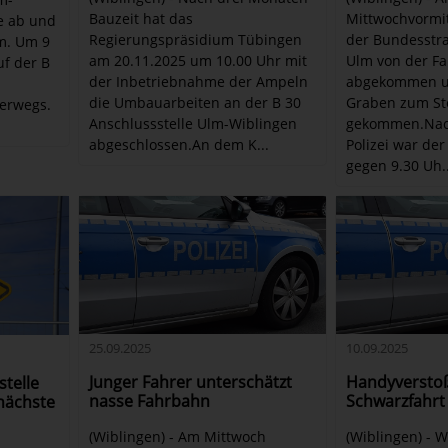
Mittwochvormit
Bauzeit hat das
e ab und
der Bundesstra
Regierungspräsidium Tübingen
m. Um 9
Ulm von der F
am 20.11.2025 um 10.00 Uhr mit
uf der B
abgekommen u
der Inbetriebnahme der Ampeln
Graben zum S
die Umbauarbeiten an der B 30
terwegs.
gekommen.Nac
Anschlussstelle Ulm-Wiblingen
Polizei war der
abgeschlossen.An dem K...
gegen 9.30 Uh..
25.09.2025
10.09.2025
Junger Fahrer unterschätzt
Handyverstoß
telle
nasse Fahrbahn
Schwarzfahrt
 nächste
(Wiblingen) - Am Mittwoch
(Wiblingen) - 