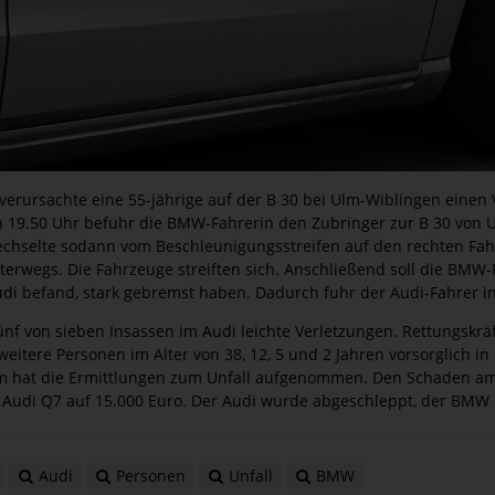
verursachte eine 55-jährige auf der B 30 bei Ulm-Wiblingen einen 
n 19.50 Uhr befuhr die BMW-Fahrerin den Zubringer zur B 30 von 
echselte sodann vom Beschleunigungsstreifen auf den rechten Fahr
terwegs. Die Fahrzeuge streiften sich. Anschließend soll die BMW-
i befand, stark gebremst haben. Dadurch fuhr der Audi-Fahrer i
fünf von sieben Insassen im Audi leichte Verletzungen. Rettungskrä
weitere Personen im Alter von 38, 12, 5 und 2 Jahren vorsorglich in 
im hat die Ermittlungen zum Unfall aufgenommen. Den Schaden am
m Audi Q7 auf 15.000 Euro. Der Audi wurde abgeschleppt, der BMW b
Audi
Personen
Unfall
BMW