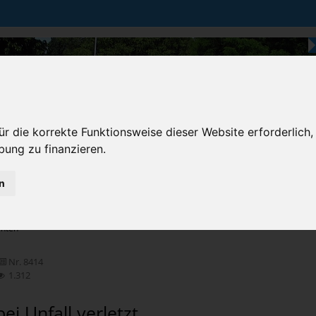
r die korrekte Funktionsweise dieser Website erforderlich,
bung zu finanzieren.
n
Karten & Strecke
Die Bundesstraße
Prem
chten
Nr. 8414
1.312
ei Unfall verletzt