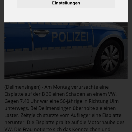
500 Euro Sachschaden
Einstellungen
(Dellmensingen) - Am Montag verursachte eine
Eisplatte auf der B 30 einen Schaden an einem VW.
Gegen 7.40 Uhr war eine 56-jährige in Richtung Ulm
unterwegs. Bei Dellmensingen überholte sie einen
Laster. Zeitgleich stürzte vom Auflieger eine Eisplatte
herunter. Die Eisplatte prallte auf die Motorhaube des
VW. Die Frau notierte sich das Kennzeichen und