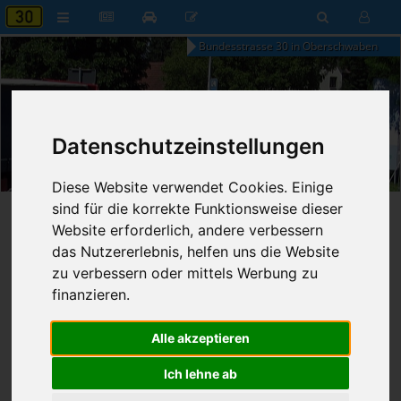
Bundesstrasse 30 in Oberschwaben
Datenschutzeinstellungen
12:13
Samstag, 8. August 2026
Diese Website verwendet Cookies. Einige
sind für die korrekte Funktionsweise dieser
Startseite
»
B30 aktuell
»
Nachrichten
Website erforderlich, andere verbessern
das Nutzererlebnis, helfen uns die Website
28.02.2023 - 18:20 Uhr
Nr. 8127
zu verbessern oder mittels Werbung zu
Franz Fischer
849
finanzieren.
Eisplatte fällt von Laster
Alle akzeptieren
Dellmensingen
Ich lehne ab
Montag, 27.02.2023
2 Fahrzeuge