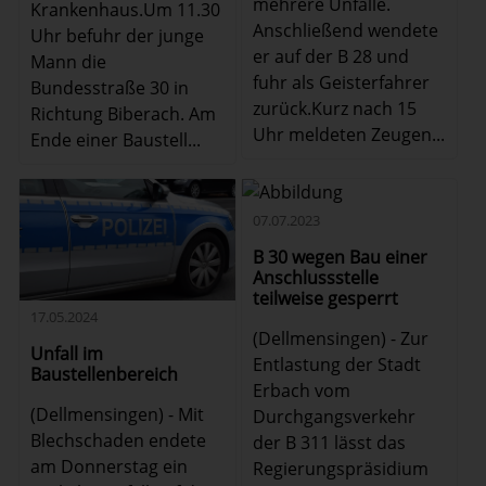
mehrere Unfälle.
Krankenhaus.Um 11.30
Anschließend wendete
Uhr befuhr der junge
er auf der B 28 und
Mann die
fuhr als Geisterfahrer
Bundesstraße 30 in
zurück.Kurz nach 15
Richtung Biberach. Am
Uhr meldeten Zeugen...
Ende einer Baustell...
07.07.2023
B 30 wegen Bau einer
Anschlussstelle
teilweise gesperrt
17.05.2024
(Dellmensingen) - Zur
Unfall im
Entlastung der Stadt
Baustellenbereich
Erbach vom
(Dellmensingen) - Mit
Durchgangsverkehr
Blechschaden endete
der B 311 lässt das
am Donnerstag ein
Regierungspräsidium