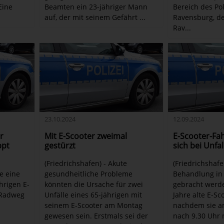
Eine
Beamten ein 23-jähriger Mann
Bereich des Po
auf, der mit seinem Gefährt ...
Ravensburg, d
Rav...
23.10.2024
12.09.2024
r
Mit E-Scooter zweimal
E-Scooter-Fah
ppt
gestürzt
sich bei Unfal
(Friedrichshafen) - Akute
(Friedrichshafe
e eine
gesundheitliche Probleme
Behandlung in 
ährigen E-
könnten die Ursache für zwei
gebracht werd
 Radweg
Unfälle eines 65-jährigen mit
Jahre alte E-Sc
seinem E-Scooter am Montag
nachdem sie a
gewesen sein. Erstmals sei der
nach 9.30 Uhr 