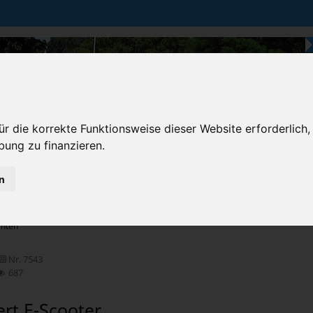
r die korrekte Funktionsweise dieser Website erforderlich,
bung zu finanzieren.
n
Karten & Strecke
Die Bundesstraße
Prem
chten
Nr. 7543
687
iert E-Scooter