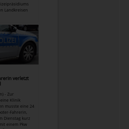
lizeipräsidiums
en Landkreisen
rerin verletzt
l
n) - Zur
eine Klinik
en musste eine 24
ooter-Fahrerin,
m Dienstag kurz
mit einem Pkw