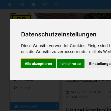
§§
Datenschutzeinstellungen
Diese Website verwendet Cookies. Einige sind fü
uns die Website zu verbessern oder mittels Wer
Alle akzeptieren
Ich lehne ab
Einstellunge
B30 aktuell
B30 neu
Startseite
Startseite
»
B30 aktuell
»
Nachri
Beliebt
14.11.2021 - 18:28 Uhr
Franz Fischer
B30 aktuell
Polizei kontroll