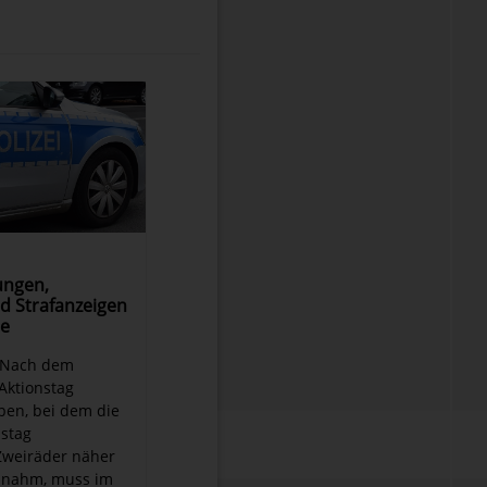
ungen,
d Strafanzeigen
le
- Nach dem
Aktionstag
eben, bei dem die
nstag
Zweiräder näher
e nahm, muss im