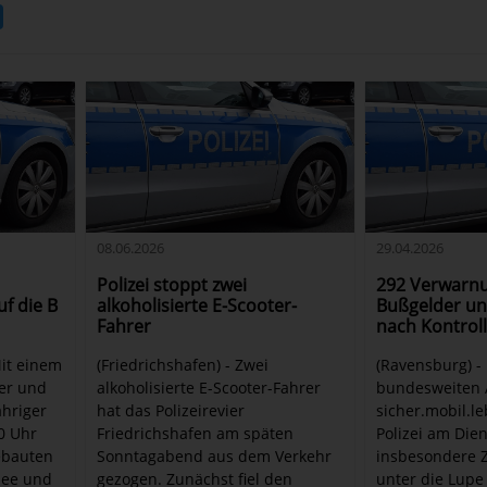
08.06.2026
29.04.2026
Polizei stoppt zwei
292 Verwarn
f die B
alkoholisierte E-Scooter-
Bußgelder un
Fahrer
nach Kontrol
Mit einem
(Friedrichshafen) - Zwei
(Ravensburg) 
ter und
alkoholisierte E-Scooter-Fahrer
bundesweiten 
ähriger
hat das Polizeirevier
sicher.mobil.l
0 Uhr
Friedrichshafen am späten
Polizei am Die
gebauten
Sonntagabend aus dem Verkehr
insbesondere 
see und
gezogen. Zunächst fiel den
unter die Lup