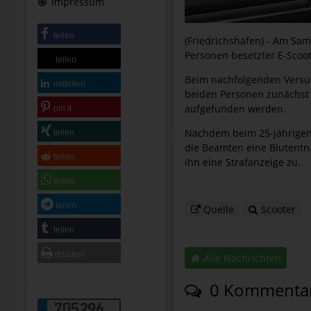
Impressum
teilen
(Friedrichshafen) - Am Sam
Personen besetzter E-Scoot
teilen
Beim nachfolgenden Versuch
mitteilen
beiden Personen zunächst 
aufgefunden werden.
pin it
Nachdem beim 25-jährigen
teilen
die Beamten eine Blutentna
teilen
ihn eine Strafanzeige zu.
teilen
teilen
Quelle
Scooter
teilen
drucken
Alle Nachrichten
0 Kommenta
705296