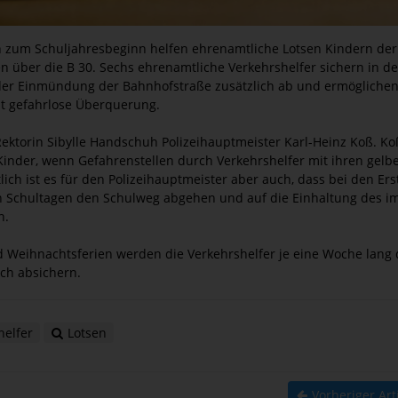
h zum Schuljahresbeginn helfen ehrenamtliche Lotsen Kindern der
über die B 30. Sechs ehrenamtliche Verkehrshelfer sichern in d
er Einmündung der Bahnhofstraße zusätzlich ab und ermöglichen
st gefahrlose Überquerung.
ektorin Sibylle Handschuh Polizeihauptmeister Karl-Heinz Koß. Koß
 Kinder, wenn Gefahrenstellen durch Verkehrshelfer mit ihren gel
ch ist es für den Polizeihauptmeister aber auch, dass bei den Erst
en Schultagen den Schulweg abgehen und auf die Einhaltung des 
n.
 Weihnachtsferien werden die Verkehrshelfer je eine Woche lang
ch absichern.
helfer
Lotsen
Vorheriger Art