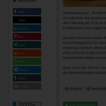
Impressum
teilen
(Meckenbeuren) - Pünktlic
Grundschule Meckenbeuren 
teilen
den Überweg der B 30 an d
Erstklässlern eine möglich
mitteilen
pin it
Darüber freut sich neben R
Sicherheitsgewinn für die
teilen
erkennbar werden. Wesentli
ihren Kleinen in den erst
teilen
empfohlenen Weges achte
teilen
Auch nach den Herbst- und
teilen
der Bahnhofstraße zusätzli
teilen
drucken
Kindern
Verkehrs
703704
Alle Nachrichten