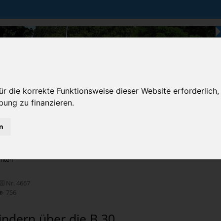
r die korrekte Funktionsweise dieser Website erforderlich,
bung zu finanzieren.
n
Karten & Strecke
Die Bundesstraße
Prem
chten
Nr. 4667
756
indern über die B 30