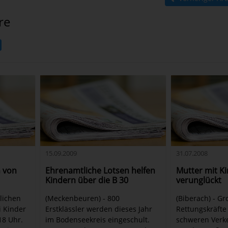
re
15.09.2009
31.07.2008
 von
Ehrenamtliche Lotsen helfen
Mutter mit K
Kindern über die B 30
verunglückt
rlichen
(Meckenbeuren) - 800
(Biberach) - Gr
i Kinder
Erstklässler werden dieses Jahr
Rettungskräfte
18 Uhr.
im Bodenseekreis eingeschult.
schweren Verke