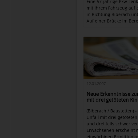
Eine 57-jährige Pkw-Len
mit ihrem Fahrzeug auf 
in Richtung Biberach un
Auf einer Brücke im Berei
12.01.2007
Neue Erkenntnisse zu
mit drei getöteten Ki
(Biberach / Baustetten) -
Unfall mit drei getötete
und drei teils schwer ver
Erwachsenen erscheint 
einwöchigen Ermittlunge