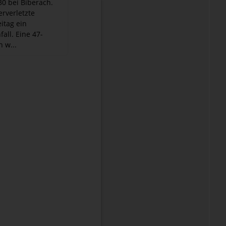
0 bei Biberach.
erverletzte
itag ein
all. Eine 47-
n w...