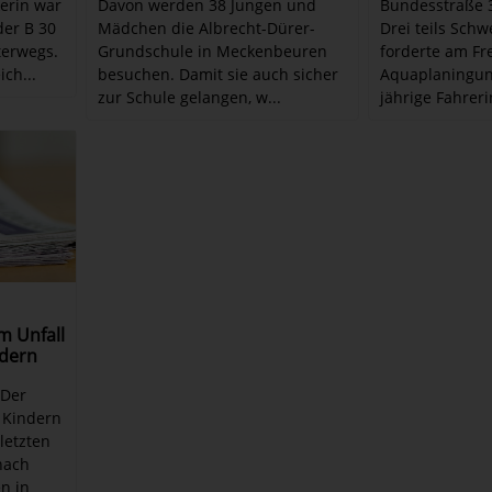
kerin war
Davon werden 38 Jungen und
Bundesstraße 3
der B 30
Mädchen die Albrecht-Dürer-
Drei teils Schw
terwegs.
Grundschule in Meckenbeuren
forderte am Fre
ch...
besuchen. Damit sie auch sicher
Aquaplaningunf
zur Schule gelangen, w...
jährige Fahreri
m Unfall
ndern
 Der
n Kindern
letzten
nach
n in