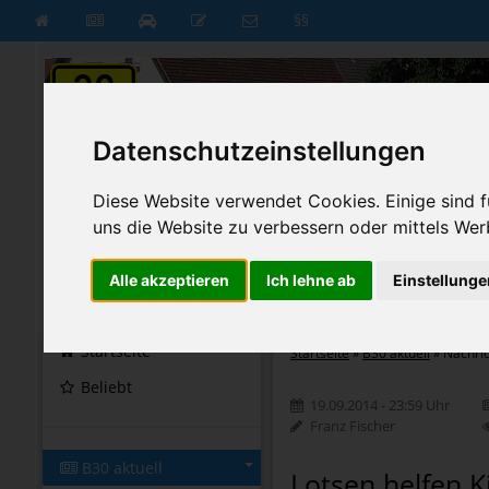
§§
Datenschutzeinstellungen
Diese Website verwendet Cookies. Einige sind fü
uns die Website zu verbessern oder mittels Wer
Alle akzeptieren
Ich lehne ab
Einstellunge
B30 aktuell
B30 neu
Startseite
Startseite
»
B30 aktuell
»
Nachri
Beliebt
19.09.2014 - 23:59 Uhr
Franz Fischer
B30 aktuell
Lotsen helfen K