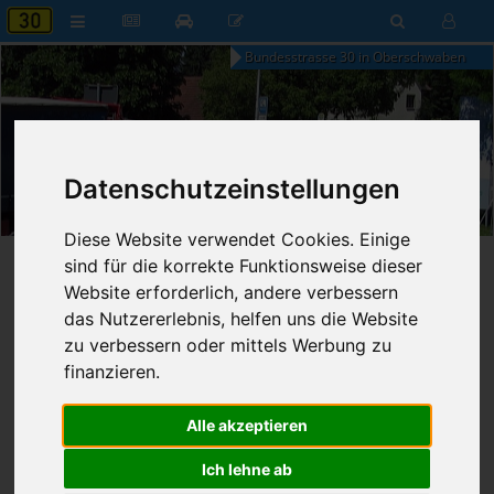
Bundesstrasse 30 in Oberschwaben
04:45
Datenschutzeinstellungen
Samstag, 8. August 2026
Diese Website verwendet Cookies. Einige
sind für die korrekte Funktionsweise dieser
Startseite
»
B30 aktuell
»
Nachrichten
Website erforderlich, andere verbessern
das Nutzererlebnis, helfen uns die Website
05.09.2014 - 23:59 Uhr
Nr. 4650
Franz Fischer
805
zu verbessern oder mittels Werbung zu
finanzieren.
Schweizerin fährt über Leitplanke
Alle akzeptieren
Oberessendorf
Samstag, 06.09.2014
Ich lehne ab
1 Verunglückte