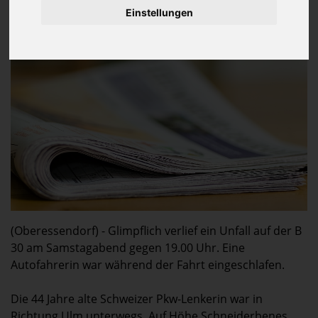
1 Leichtverletzte
Einstellungen
1 Fahrzeuge
29.000 Euro Sachschaden
(Oberessendorf) - Glimpflich verlief ein Unfall auf der B
30 am Samstagabend gegen 19.00 Uhr. Eine
Autofahrerin war während der Fahrt eingeschlafen.
Die 44 Jahre alte Schweizer Pkw-Lenkerin war in
Richtung Ulm unterwegs. Auf Höhe Schneiderbenes