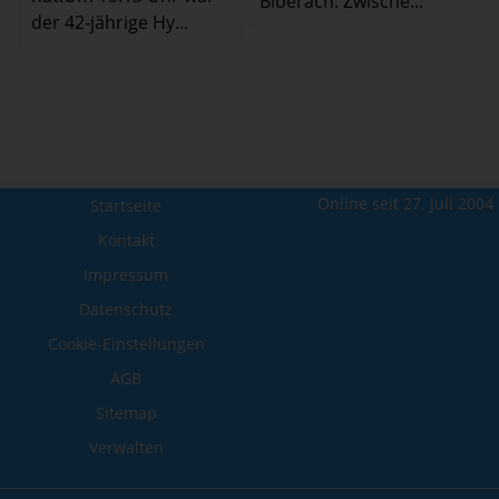
Biberach. Zwische...
der 42-jährige Hy...
Online seit 27. Juli 2004
Startseite
Kontakt
Impressum
Datenschutz
Cookie-Einstellungen
AGB
Sitemap
Verwalten