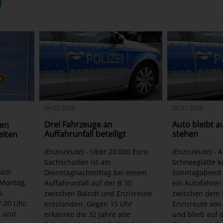
04.03.2026
26.01.2026
Drei Fahrzeuge an
Auto bleibt 
gen
Auffahrunfall beteiligt
stehen
eiten
(Enzisreute) - Über 20.000 Euro
(Enzisreute) -
Sachschaden ist am
Schneeglätte 
sich
Dienstagnachmittag bei einem
Sonntagabend 
 Montag,
Auffahrunfall auf der B 30
ein Autofahrer
s
zwischen Baindt und Enzisreute
zwischen dem 
7.00 Uhr,
entstanden. Gegen 15 Uhr
Enzisreute von
l und
erkannte die 32 Jahre alte
und blieb auf 