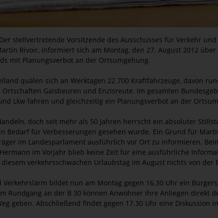
- Der stellvertretende Vorsitzende des Ausschusses für Verkehr und
tin Rivoir, informiert sich am Montag, den 27. August 2012 über d
nds mit Planungsverbot an der Ortsumgehung.
land quälen sich an Werktagen 22.700 Kraftfahrzeuge, davon run
 Ortschaften Gaisbeuren und Enzisreute. Im gesamten Bundesgebie
und Lkw fahren und gleichzeitig ein Planungsverbot an der Ortsu
andeln, doch seit mehr als 50 Jahren herrscht ein absoluter Stillst
 Bedarf für Verbesserungen gesehen wurde. Ein Grund für Martin R
räger im Landesparlament ausführlich vor Ort zu informieren. Be
Hermann im Vorjahr blieb keine Zeit für eine ausführliche Informa
n diesem verkehrsschwachen Urlaubstag im August nichts von de
Verkehrslärm bildet nun am Montag gegen 16.30 Uhr ein Bürgersg
inem Rundgang an der B 30 können Anwohner ihre Anliegen direkt 
Weg geben. Abschließend findet gegen 17.30 Uhr eine Diskussion im