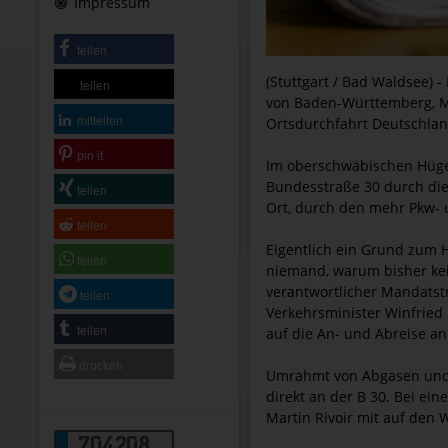
Impressum
teilen
(Stuttgart / Bad Waldsee) 
teilen
von Baden-Württemberg, Mar
mitteilen
Ortsdurchfahrt Deutschla
pin it
Im oberschwäbischen Hügel
Bundesstraße 30 durch die
teilen
Ort, durch den mehr Pkw- 
teilen
Eigentlich ein Grund zum H
teilen
niemand, warum bisher kein
verantwortlicher Mandatst
teilen
Verkehrsminister Winfried 
teilen
auf die An- und Abreise a
drucken
Umrahmt von Abgasen und 
direkt an der B 30. Bei e
Martin Rivoir mit auf den 
704208