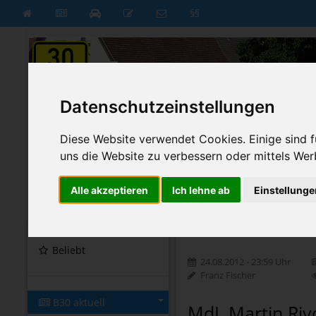
§§
Datenschutzeinstellungen
Diese Website verwendet Cookies. Einige sind fü
uns die Website zu verbessern oder mittels Wer
Alle akzeptieren
Ich lehne ab
Einstellunge
B30 aktuell
B30 neu
Startseite
Startseite
»
B30 aktuell
»
Nachri
Beliebt
24.08.2012 - 23:59 Uhr
Franz Fischer
B30 aktuell
MdL Martin Rivo