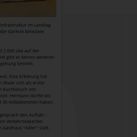
 Infrastruktur im Landtag
ie stärkste belastete
d 2.000 Lkw auf der
t gibt es keinen weiteren
mgehung besteht.
and. Eine Erklärung hat
ivoir sich als erster
im Kurzbesuch von
tion. Hermann dürfte bis
r B 30 mitbekommen haben.
espräch den Auftakt -
dem Verkehrsexperten
 Gasthaus "Adler" statt.