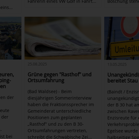
Fahrerin eines VW Golf in Fahrt...
Böschung stehen
ins...
25.08.2025
13.05.2025
euren,
Grüne gegen "Rasthof" und
Unangekündig
ping-
Ortsumfahrung
bereitet Stau
nen
(Bad Waldsee) - Beim
(Baindt / Enzisr
men der
diesjährigen Sommerinterview
unangekündigte
haben die Fraktionssprecher im
der B 30 hat a
eute
Gemeinderat unterschiedliche
zwischen Rave
 der
Positionen zum geplanten
Enzisreute für
s
„Rasthof“ und zu den B 30-
Verkehrsprobl
-
Ortsumfahrungen vertreten,
Egelsee wurde k
st bei
schreibt die Schwäbische Zei...
halbseitige Spe