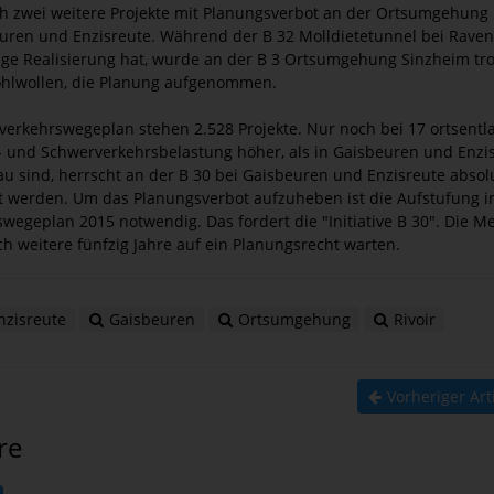
ch zwei weitere Projekte mit Planungsverbot an der Ortsumgehung
euren und Enzisreute. Während der B 32 Molldietetunnel bei Raven
ige Realisierung hat, wurde an der B 3 Ortsumgehung Sinzheim tro
ohlwollen, die Planung aufgenommen.
verkehrswegeplan stehen 2.528 Projekte. Nur noch bei 17 ortsentl
- und Schwerverkehrsbelastung höher, als in Gaisbeuren und Enzi
au sind, herrscht an der B 30 bei Gaisbeuren und Enzisreute absolut
 werden. Um das Planungsverbot aufzuheben ist die Aufstufung in
wegeplan 2015 notwendig. Das fordert die "Initiative B 30". Die 
ch weitere fünfzig Jahre auf ein Planungsrecht warten.
zisreute
Gaisbeuren
Ortsumgehung
Rivoir
Vorheriger Art
re