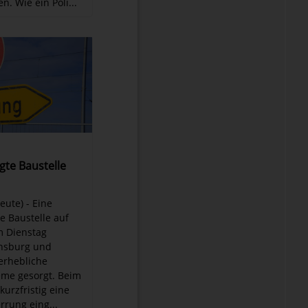
. Wie ein Poli...
te Baustelle
eute) - Eine
 Baustelle auf
m Dienstag
nsburg und
 erhebliche
eme gesorgt. Beim
urzfristig eine
rrung eing...