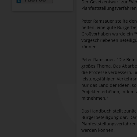
Der Gesetzentwurf zur "Ver
Planfeststellungsverfahren"
Peter Ramsauer stellte de
helfen, eine gute Bürgerb
Großvorhaben wurde ein "We
vorgeschriebenen Beteiligu
können.
Peter Ramsauer: "Die Beteil
großes Thema. Das Abarbeit
die Prozesse verbessern, u
leistungsfähigen Verkehrs
nur das Land der Ideen, 
Projekten erhöhen, indem w
mitnehmen."
Das Handbuch stellt zunäc
Bürgerbeteiligung dar. Da
Planfeststellungsverfahren
werden können.