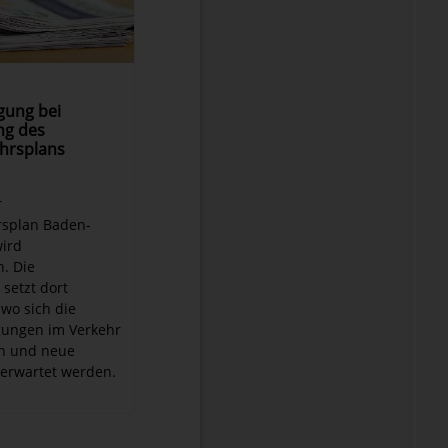
gung bei
ng des
hrsplans
r
rsplan Baden-
ird
n. Die
setzt dort
wo sich die
ungen im Verkehr
n und neue
erwartet werden.