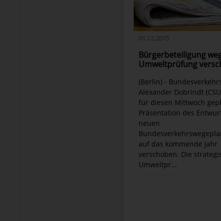
01.12.2015
Bürgerbeteiligung we
Umweltprüfung vers
(Berlin) - Bundesverkehr
Alexander Dobrindt (CSU)
für diesen Mittwoch gep
Präsentation des Entwur
neuen
Bundesverkehrswegepla
auf das kommende Jahr
verschoben. Die strategi
Umweltpr...