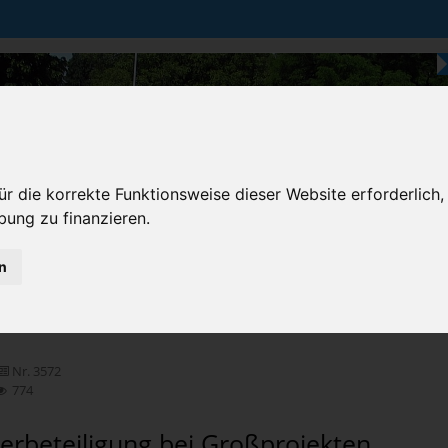
r die korrekte Funktionsweise dieser Website erforderlich,
bung zu finanzieren.
n
Karten & Strecke
Die Bundesstraße
Prem
chten
Nr. 3572
774
erbeteiligung bei Großprojekten