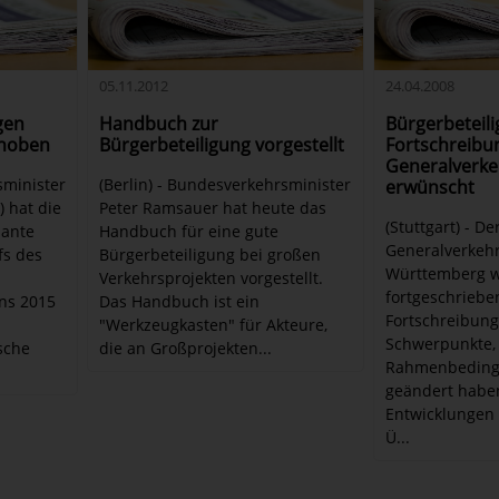
05.11.2012
24.04.2008
gen
Handbuch zur
Bürgerbeteili
choben
Bürgerbeteiligung vorgestellt
Fortschreibu
Generalverke
sminister
(Berlin) - Bundesverkehrsminister
erwünscht
 hat die
Peter Ramsauer hat heute das
(Stuttgart) - De
lante
Handbuch für eine gute
Generalverkeh
fs des
Bürgerbeteiligung bei großen
Württemberg w
Verkehrsprojekten vorgestellt.
fortgeschriebe
ns 2015
Das Handbuch ist ein
Fortschreibung 
"Werkzeugkasten" für Akteure,
Schwerpunkte, 
sche
die an Großprojekten...
Rahmenbeding
geändert habe
Entwicklungen 
Ü...