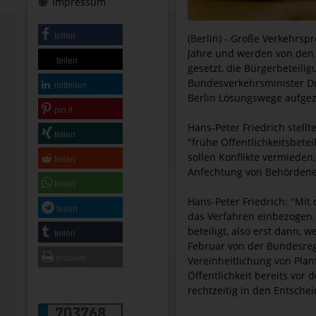
Impressum
teilen
(Berlin) - Große Verkehrs
Jahre und werden von den 
teilen
gesetzt, die Bürgerbeteili
Bundesverkehrsminister Dr
mitteilen
Berlin Lösungswege aufgez
pin it
Hans-Peter Friedrich stell
teilen
"frühe Öffentlichkeitsbet
sollen Konflikte vermieden
teilen
Anfechtung von Behördene
teilen
Hans-Peter Friedrich: "Mit
teilen
das Verfahren einbezogen. 
beteiligt, also erst dann,
teilen
Februar von der Bundesreg
drucken
Vereinheitlichung von Plan
Öffentlichkeit bereits vor
rechtzeitig in den Entsch
703768