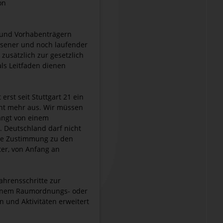
on
n und Vorhabenträgern
ssener und noch laufender
zusätzlich zur gesetzlich
als Leitfaden dienen
erst seit Stuttgart 21 ein
cht mehr aus. Wir müssen
ängt von einem
. Deutschland darf nicht
die Zustimmung zu den
ter, von Anfang an
ahrensschritte zur
 einem Raumordnungs- oder
 und Aktivitäten erweitert