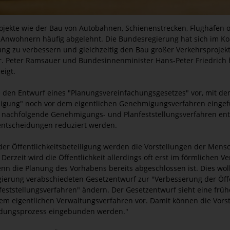
projekte wie der Bau von Autobahnen, Schienenstrecken, Flughäfen
Anwohnern häufig abgelehnt. Die Bundesregierung hat sich im Koa
gung zu verbessern und gleichzeitig den Bau großer Verkehrsprojek
. Peter Ramsauer und Bundesinnenminister Hans-Peter Friedrich
eigt.
te den Entwurf eines "Planungsvereinfachungsgesetzes" vor, mit d
eiligung" noch vor dem eigentlichen Genehmigungsverfahren eingef
, nachfolgende Genehmigungs- und Planfeststellungsverfahren entl
ntscheidungen reduziert werden.
 der Öffentlichkeitsbeteiligung werden die Vorstellungen der Men
Derzeit wird die Öffentlichkeit allerdings oft erst im förmlichen 
 wenn die Planung des Vorhabens bereits abgeschlossen ist. Dies wol
ierung verabschiedeten Gesetzentwurf zur "Verbesserung der Öffe
feststellungsverfahren" ändern. Der Gesetzentwurf sieht eine früh
 dem eigentlichen Verwaltungsverfahren vor. Damit können die Vors
eidungsprozess eingebunden werden."