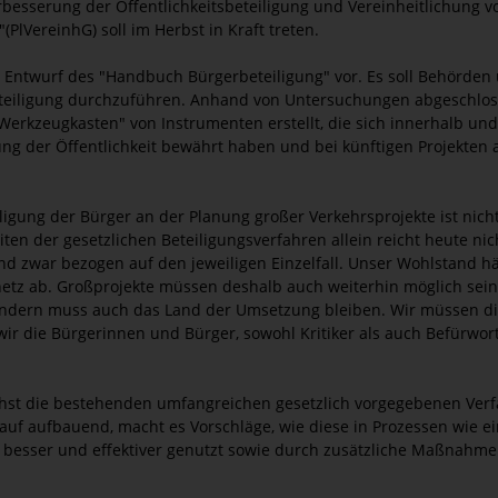
besserung der Öffentlichkeitsbeteiligung und Vereinheitlichung v
(PlVereinhG) soll im Herbst in Kraft treten.
n Entwurf des "Handbuch Bürgerbeteiligung" vor. Es soll Behörde
eteiligung durchzuführen. Anhand von Untersuchungen abgeschlo
rkzeugkasten" von Instrumenten erstellt, die sich innerhalb und 
ng der Öffentlichkeit bewährt haben und bei künftigen Projekten 
igung der Bürger an der Planung großer Verkehrsprojekte ist nicht 
en der gesetzlichen Beteiligungsverfahren allein reicht heute ni
nd zwar bezogen auf den jeweiligen Einzelfall. Unser Wohlstand h
netz ab. Großprojekte müssen deshalb auch weiterhin möglich sein
sondern muss auch das Land der Umsetzung bleiben. Wir müssen 
ir die Bürgerinnen und Bürger, sowohl Kritiker als auch Befürwor
hst die bestehenden umfangreichen gesetzlich vorgegebenen Verf
rauf aufbauend, macht es Vorschläge, wie diese in Prozessen wie
 besser und effektiver genutzt sowie durch zusätzliche Maßnahmen