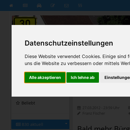
§§
Datenschutzeinstellungen
Diese Website verwendet Cookies. Einige sind fü
uns die Website zu verbessern oder mittels Wer
Alle akzeptieren
Ich lehne ab
Einstellunge
B30 aktuell
B30 neu
Startseite
Startseite
»
B30 aktuell
»
Nachri
Beliebt
27.03.2012 - 23:59 Uhr
Franz Fischer
B30 aktuell
Bald mehr Bürg