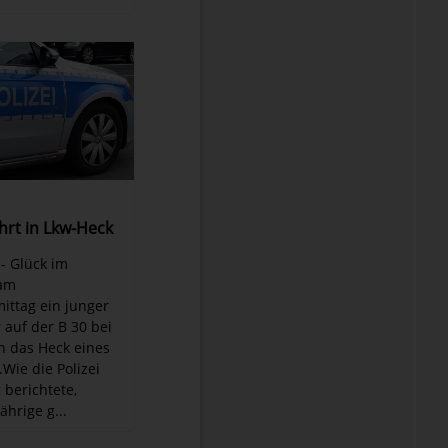
ährt in Lkw-Heck
- Glück im
 am
ttag ein junger
 auf der B 30 bei
n das Heck eines
.Wie die Polizei
berichtete,
ährige g...