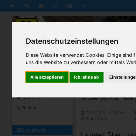
§§
Datenschutzeinstellungen
Diese Website verwendet Cookies. Einige sind fü
uns die Website zu verbessern oder mittels Wer
Alle akzeptieren
Ich lehne ab
Einstellunge
B30 aktuell
B30 neu
Startseite
Startseite
»
B30 aktuell
»
Nachri
Beliebt
21.10.2019 - 18:26 Uhr
Franz Fischer
B30 aktuell
Langer Stau na