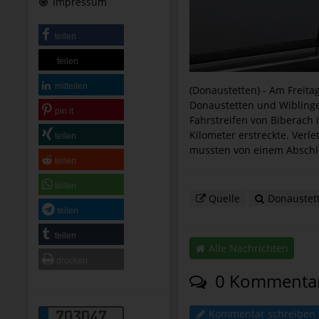
Impressum
teilen
teilen
mitteilen
(Donaustetten) - Am Freita
Donaustetten und Wiblinge
pin it
Fahrstreifen von Biberach 
Kilometer erstreckte. Verl
teilen
mussten von einem Abschl
teilen
teilen
Quelle
Donaustet
teilen
teilen
Alle Nachrichten
drucken
0 Kommenta
Kommentar schreiben
703047