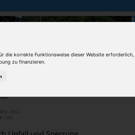
r die korrekte Funktionsweise dieser Website erforderlich,
bung zu finanzieren.
n
Karten & Strecke
Die Bundesstraße
Prem
chten
Nr. 6814
1.603
ch Unfall und Sperrung