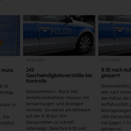
05.02.2026
07.10.2025
243
B 30 nach Auf
g muss
Geschwindigkeitsverstöße bei
gesperrt
Kontrolle
(Donaustetten)
 B 30
(Donaustetten) - Rund 240
war nach erste
Montag,
Verkehrsteilnehmer müssen mit
der Polizei die
Verwarnungen und Anzeigen
Auffahrunfall, 
lspur in
rechnen. Sie waren am Mittwoch
Montagmorgen 
auf der B 30 bei Ulm-
Ulm-Donaustet
. Die
Donaustetten zu schnell
hat.Gegen 7.15
ichtlich
unterwegs. Zwischen 8.30 und
jährige mi...