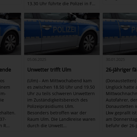
13.30 Uhr führte die Polizei in F...
05.06.2025
30.01.2025
uende
Unwetter trifft Ulm
26-jähriger f
tos
(Ulm) - Am Mittwochabend kam
(Donaustetten) 
einem
es zwischen 18.50 Uhr und 19.50
Unglück hatte
Ulm-
Uhr zu teils schweren Unwettern
Mittwochnachmi
ie
im Zuständigkeitsbereich des
Autofahrer, der
Polizeipräsidiums Ulm.
Donaustetten i
ehalten.
Besonders betroffen war der
Lkw geprallt ist
37-
Raum Ulm. Die Landkreise waren
am Donnerstag 
 R...
durch die Unwett...
befuhr der 26-j