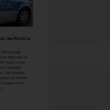
 an Lkw führte zu
m Donnerstag
0 bei Biberach in
 Ulm nach einem
rere Stunden
n. Die Ursache
platzer an einem
ch gegen einen
...