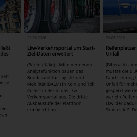
29.05.2026
22.06.2026
ließt
Reifenplatzer
Lkw-Verkehrsportal um Start-
 des
Unfall
Ziel-Daten erweitert
(Biberach) - A
(Berlin / Köln) - Mit einer neuen
musste die B 3
Analysefunktion bauen das
inett
Fahrtrichtung
Bundesamt für Logistik und
weise
Unfall für meh
Mobilität (BALM) in Köln und Toll
gesperrt werde
Collect in Berlin das Lkw-
n.
war ein Reifen
Verkehrsportal aus. Die dritte
Lkw, der dadur
Ausbaustufe der Plattform
chen
Skoda stieß. Der
ermöglicht nu...
e an
..