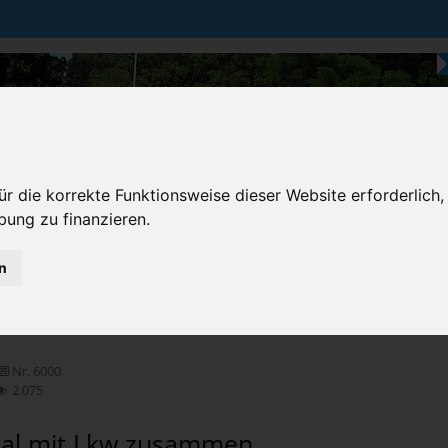
r die korrekte Funktionsweise dieser Website erforderlich,
bung zu finanzieren.
n
Karten & Strecke
Die Bundesstraße
Prem
Unfälle
»
Bekannte Unfälle
»
mit Todesfolge
Nr. 6000
2.075
ntal mit Lkw zusammen