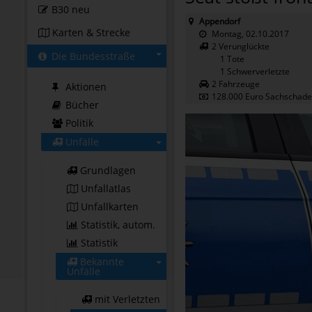
B30 neu
Appendorf
Karten & Strecke
Montag, 02.10.2017
2 Verunglückte
Die Bundesstraße
1 Tote
1 Schwerverletzte
2 Fahrzeuge
Aktionen
128.000 Euro Sachschad
Bücher
Politik
Unfälle
Grundlagen
Unfallatlas
Unfallkarten
Statistik, autom.
Statistik
Bekannte
Unfälle
mit Verletzten