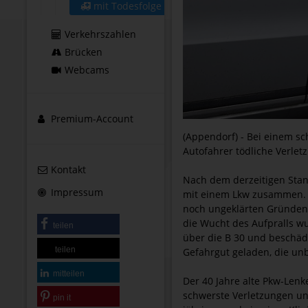
mit Todesfolge
Verkehrszahlen
Brücken
Webcams
Premium-Account
(Appendorf) - Bei einem sc
Autofahrer tödliche Verlet
Kontakt
Nach dem derzeitigen Stan
Impressum
mit einem Lkw zusammen. D
noch ungeklärten Gründen 
die Wucht des Aufpralls w
teilen
über die B 30 und beschädi
teilen
Gefahrgut geladen, die un
mitteilen
Der 40 Jahre alte Pkw-Lenk
schwerste Verletzungen un
pin it