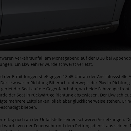
hweren Verkehrsunfall am Montagabend auf der B 30 bei Appendorf 
zungen. Ein Lkw-Fahrer wurde schwerst verletzt.
d der Ermittlungen stieß gegen 18.45 Uhr an der Anschlussstelle 
er Lkw war in Richtung Biberach unterwegs, der Pkw in Richtung
geriet der Seat auf die Gegenfahrbahn, wo beide Fahrzeuge fron
urde der Seat in rückwärtige Richtung abgewiesen. Der Lkw schle
gte mehrere Leitplanken, blieb aber glücklicherweise stehen. Er 
beschädigt blieben.
er erlag noch an der Unfallstelle seinen schweren Verletzungen. De
d wurde von der Feuerwehr und dem Rettungsdienst aus seinem Fa