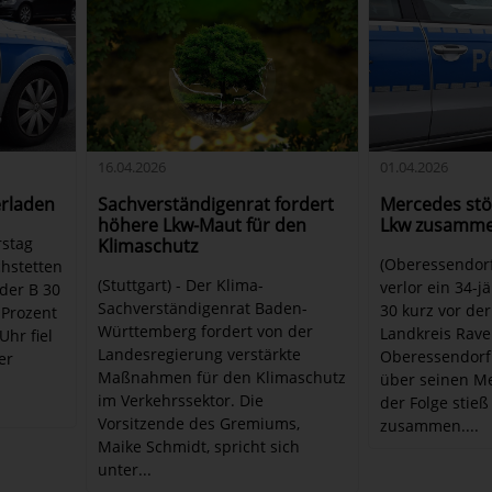
16.04.2026
01.04.2026
Sachverständigenrat fordert
erladen
Mercedes stö
höhere Lkw-Maut für den
Lkw zusamm
rstag
Klimaschutz
(Oberessendorf
chstetten
(Stuttgart) - Der Klima-
verlor ein 34-j
 der B 30
Sachverständigenrat Baden-
30 kurz vor de
 Prozent
Württemberg fordert von der
Landkreis Rave
hr fiel
Landesregierung verstärkte
Oberessendorf 
er
Maßnahmen für den Klimaschutz
über seinen Me
im Verkehrssektor. Die
der Folge stie
Vorsitzende des Gremiums,
zusammen....
Maike Schmidt, spricht sich
unter...