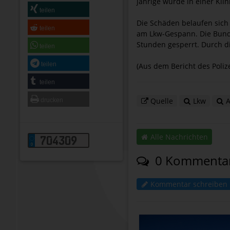
jährige wurde in einer Kli
teilen
Die Schäden belaufen sich
teilen
am Lkw-Gespann. Die Bun
Stunden gesperrt. Durch di
teilen
teilen
(Aus dem Bericht des Poliz
teilen
Quelle
Lkw
A
drucken
Alle Nachrichten
704309
0 Kommenta
Kommentar schreiben