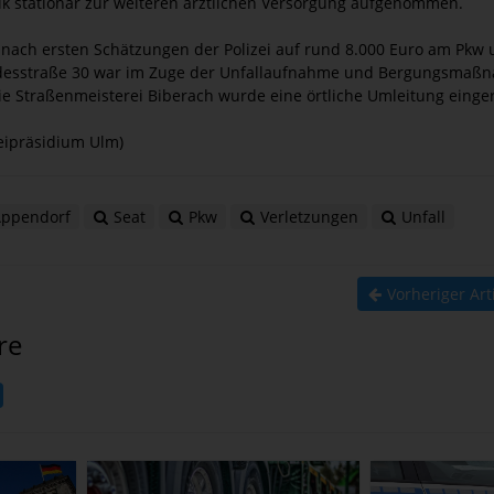
nik stationär zur weiteren ärztlichen Versorgung aufgenommen.
 nach ersten Schätzungen der Polizei auf rund 8.000 Euro am Pkw 
desstraße 30 war im Zuge der Unfallaufnahme und Bergungsmaß
e Straßenmeisterei Biberach wurde eine örtliche Umleitung einger
eipräsidium Ulm)
ppendorf
Seat
Pkw
Verletzungen
Unfall
Vorheriger Art
re