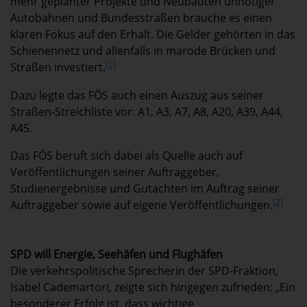
mehr geplanter Projekte und Neubauten unnötiger
Autobahnen und Bundesstraßen brauche es einen
klaren Fokus auf den Erhalt. Die Gelder gehörten in das
Schienennetz und allenfalls in marode Brücken und
[1]
Straßen investiert.
Dazu legte das FÖS auch einen Auszug aus seiner
Straßen-Streichliste vor: A1, A3, A7, A8, A20, A39, A44,
A45.
Das FÖS beruft sich dabei als Quelle auch auf
Veröffentlichungen seiner Auftraggeber,
Studienergebnisse und Gutachten im Auftrag seiner
[2]
Auftraggeber sowie auf eigene Veröffentlichungen.
SPD will Energie, Seehäfen und Flughäfen
Die verkehrspolitische Sprecherin der SPD-Fraktion,
Isabel Cademartori, zeigte sich hingegen zufrieden: „Ein
besonderer Erfolg ist, dass wichtige