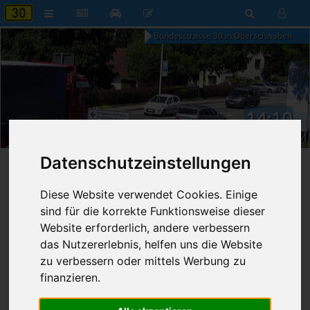
Bundesstrasse 30 in Oberschwaben
14:10
Samstag, 8. August 2026
Datenschutzeinstellungen
Startseite
»
B30 aktuell
»
Nachrichten
Diese Website verwendet Cookies. Einige
23.06.2026 - 19:51 Uhr
Nr. 9419
sind für die korrekte Funktionsweise dieser
Franz Fischer
311
Website erforderlich, andere verbessern
das Nutzererlebnis, helfen uns die Website
Umweltallianz gegen
zu verbessern oder mittels Werbung zu
Beschleunigung von
finanzieren.
Straßenprojekten