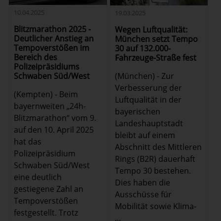
10.04.2025
19.03.2025
Blitzmarathon 2025 -
Wegen Luftqualität:
Deutlicher Anstieg an
München setzt Tempo
Tempoverstößen im
30 auf 132.000-
Bereich des
Fahrzeuge-Straße fest
Polizeipräsidiums
Schwaben Süd/West
(München) - Zur
Verbesserung der
(Kempten) - Beim
Luftqualität in der
bayernweiten „24h-
bayerischen
Blitzmarathon“ vom 9.
Landeshauptstadt
auf den 10. April 2025
bleibt auf einem
hat das
Abschnitt des Mittleren
Polizeipräsidium
Rings (B2R) dauerhaft
Schwaben Süd/West
Tempo 30 bestehen.
eine deutlich
Dies haben die
gestiegene Zahl an
Ausschüsse für
Tempoverstößen
Mobilität sowie Klima-
festgestellt. Trotz
...