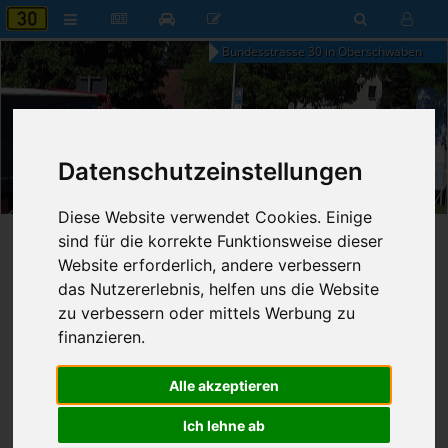
Bundesstrasse 30 in Oberschwaben
13:19
Datenschutzeinstellungen
Freitag, 7. August 2026
Diese Website verwendet Cookies. Einige
sind für die korrekte Funktionsweise dieser
Startseite
»
B30 aktuell
»
Nachrichten
Website erforderlich, andere verbessern
das Nutzererlebnis, helfen uns die Website
18.10.2025 - 02:30 Uhr
Nr. 9170
Franz Fischer
714
zu verbessern oder mittels Werbung zu
finanzieren.
Bauausschuss für Tempo 30
Alle akzeptieren
Ich lehne ab