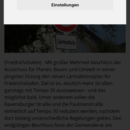
Einstellungen
(Friedrichshafen) - Mit großer Mehrheit beschloss der
Ausschuss für Planen, Bauen und Umwelt in seiner
jüngsten Sitzung den neuen Lärmaktionsplan für
Friedrichshafen. Ziel ist es, deutlich mehr Straßen
ganztags mit Tempo 30 auszuweisen - und das
möglichst bald. Unter anderem sollen die
Ravensburger Straße und die Paulinenstraße
einheitlich auf Tempo 30 reduziert werden, nachdem
dort bislang unterschiedliche Regelungen gelten. Den
endgültigen Beschluss fasst der Gemeinderat am