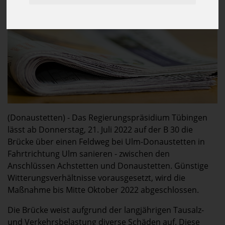
(Donaustetten) - Das Regierungspräsidium Tübingen
lässt ab Donnerstag, 21. Juli 2022 auf der B 30 die
Brücke über einen Feldweg bei Ulm-Donaustetten in
Fahrtrichtung Ulm sanieren - zwischen den
Anschlüssen Achstetten und Donaustetten. Günstige
Witterungsverhältnisse vorausgesetzt, wird die
Maßnahme bis Mitte Oktober 2022 abgeschlossen.
Die Brücke weist aufgrund der langjährigen Tausalz-
und Verkehrsbelastung diverse Schäden auf. Diese