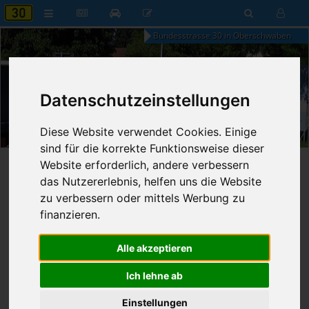
Bundesstrasse 30 in Oberschwaben
Datenschutzeinstellungen
20:58
Diese Website verwendet Cookies. Einige
Donnerstag, 6. August 2026
sind für die korrekte Funktionsweise dieser
Website erforderlich, andere verbessern
Startseite
»
B30 aktuell
»
Nachrichten
das Nutzererlebnis, helfen uns die Website
zu verbessern oder mittels Werbung zu
14.07.2022 - 20:35 Uhr
Nr. 7852
Franz Fischer
941
finanzieren.
Brücke über Feldweg wird
Alle akzeptieren
instandgesetzt
Ich lehne ab
Einstellungen