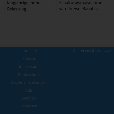
Erhaltungsmaßnahme
langjährige, hohe
wird in zwei Bauabsc...
Belastung...
Online seit 27. Juli 2004
Startseite
Kontakt
Impressum
Datenschutz
Cookie-Einstellungen
AGB
Sitemap
Verwalten