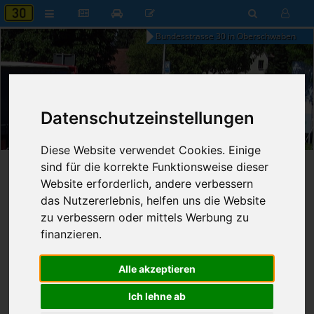
Bundesstrasse 30 in Oberschwaben
14:09
Datenschutzeinstellungen
Sonntag, 9. August 2026
Diese Website verwendet Cookies. Einige
sind für die korrekte Funktionsweise dieser
Startseite
»
B30 aktuell
»
Nachrichten
Website erforderlich, andere verbessern
das Nutzererlebnis, helfen uns die Website
24.05.2026 - 20:42 Uhr
Nr. 9390
Franz Fischer
475
zu verbessern oder mittels Werbung zu
finanzieren.
Fahrzeug überschlägt sich nach
Überholmanöver
Alle akzeptieren
Ich lehne ab
Baustetten
Samstag, 23.05.2026