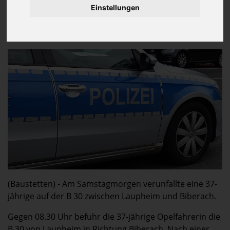
1 Verunglückte
Einstellungen
1 Leichtverletzte
1 Fahrzeuge
10.500 Euro Sachschaden
(Baustetten) - Am Samstagmorgen verunfallte eine 37-
jährige auf der B 30 zwischen Laupheim und Biberach.
Gegen 08.30 Uhr befuhr die 37-jährige Opelfahrerin die
B 30 von Laupheim in Richtung Biberach. Nach einer