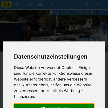
Bundesstrasse 30 in Oberschwaben
13:12
Sonntag, 9. August 2026
Datenschutzeinstellungen
Startseite
»
Die Bundesstraße
»
Politik
»
CDU
Diese Website verwendet Cookies. Einige
27.12.2023 - 21:00 Uhr
Nr. 8476
sind für die korrekte Funktionsweise dieser
Franz Fischer
1.670
Website erforderlich, andere verbessern
das Nutzererlebnis, helfen uns die Website
Jahresrückblick der "Initiative B30"
zu verbessern oder mittels Werbung zu
finanzieren.