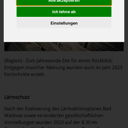
Alle akzeptieren
Ich lehne ab
Einstellungen
(Region) - Zum Jahresende Zeit für einen Rückblick:
Entgegen mancher Meinung wurden auch im Jahr 2023
Fortschritte erzielt.
Lärmschutz
Nach der Evaluierung des Lärmaktionsplanes Bad
Waldsee sowie veränderten gesellschaftlichen
Vorstellungen wurden 2023 auf der B 30 im