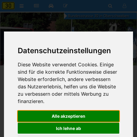
Bundesstrasse 30 in Oberschwaben
Datenschutzeinstellungen
04:17
Freitag, 7. August 2026
Diese Website verwendet Cookies. Einige
sind für die korrekte Funktionsweise dieser
Startseite
»
B30 aktuell
»
Nachrichten
Website erforderlich, andere verbessern
das Nutzererlebnis, helfen uns die Website
09.04.2025 - 19:18 Uhr
Nr. 8954
zu verbessern oder mittels Werbung zu
Franz Fischer
779
finanzieren.
Tunnel wird gereinigt
Alle akzeptieren
Ich lehne ab