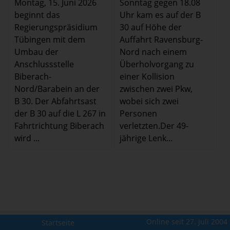
Sonntag gegen 18.08
Montag, 15. Juni 2026
Uhr kam es auf der B
beginnt das
30 auf Höhe der
Regierungspräsidium
Auffahrt Ravensburg-
Tübingen mit dem
Nord nach einem
Umbau der
Überholvorgang zu
Anschlussstelle
einer Kollision
Biberach-
zwischen zwei Pkw,
Nord/Barabein an der
wobei sich zwei
B 30. Der Abfahrtsast
Personen
der B 30 auf die L 267 in
verletzten.Der 49-
Fahrtrichtung Biberach
jährige Lenk...
wird ...
Online seit 27. Juli 2004
Startseite