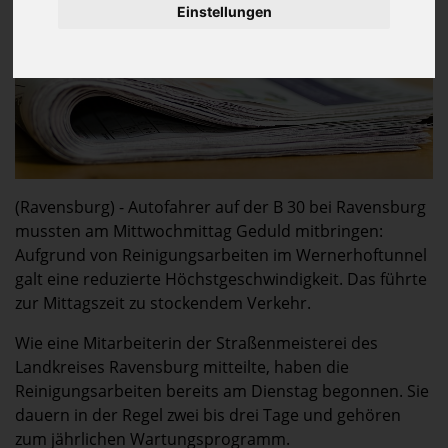
Einstellungen
(Ravensburg) - Autofahrer auf der B 30 bei Ravensburg
mussten am Mittwochmittag Geduld mitbringen:
Aufgrund von Reinigungsarbeiten im Wernerhoftunnel
galt eine reduzierte Höchstgeschwindigkeit. Das führte
zur Mittagszeit zu stockendem Verkehr.
Wie eine Mitarbeiterin der Straßenmeisterei des
Landkreises Ravensburg mitteilte, haben die
Reinigungsarbeiten bereits am Dienstag begonnen. Sie
dauern in der Regel zwei bis drei Tage und gehören
zum jährlichen Wartungsprogramm.