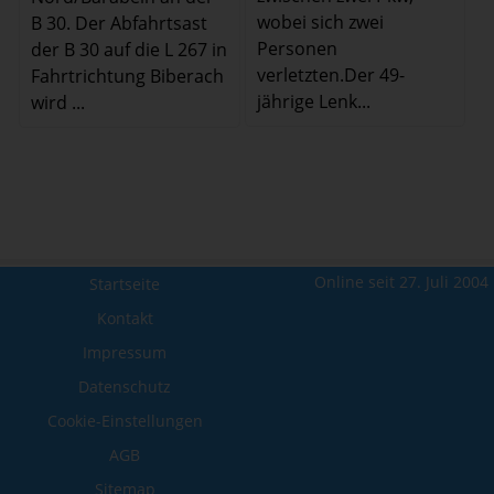
wobei sich zwei
B 30. Der Abfahrtsast
Personen
der B 30 auf die L 267 in
verletzten.Der 49-
Fahrtrichtung Biberach
jährige Lenk...
wird ...
Online seit 27. Juli 2004
Startseite
Kontakt
Impressum
Datenschutz
Cookie-Einstellungen
AGB
Sitemap