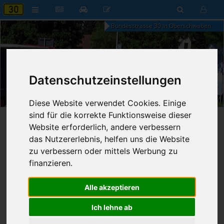
Bundesstrasse 30 in Oberschwaben
Datenschutzeinstellungen
11:24
Freitag, 7. August 2026
Diese Website verwendet Cookies. Einige
sind für die korrekte Funktionsweise dieser
Startseite
»
B30 aktuell
»
Nachrichten
Website erforderlich, andere verbessern
das Nutzererlebnis, helfen uns die Website
06.06.2024 - 23:30 Uhr
Nr. 8631
zu verbessern oder mittels Werbung zu
Franz Fischer
696
finanzieren.
Geschwindigkeit gemessen
Alle akzeptieren
Ich lehne ab