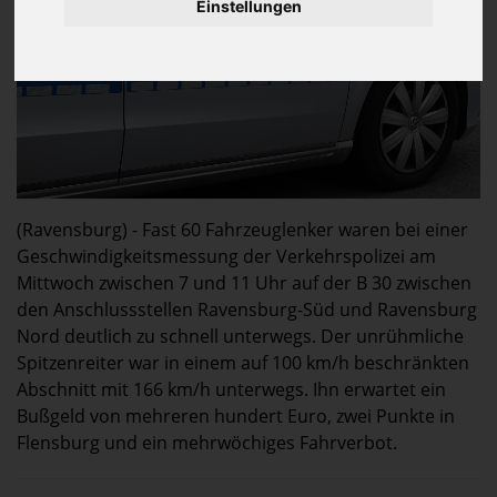
Einstellungen
(Ravensburg) - Fast 60 Fahrzeuglenker waren bei einer
Geschwindigkeitsmessung der Verkehrspolizei am
Mittwoch zwischen 7 und 11 Uhr auf der B 30 zwischen
den Anschlussstellen Ravensburg-Süd und Ravensburg
Nord deutlich zu schnell unterwegs. Der unrühmliche
Spitzenreiter war in einem auf 100 km/h beschränkten
Abschnitt mit 166 km/h unterwegs. Ihn erwartet ein
Bußgeld von mehreren hundert Euro, zwei Punkte in
Flensburg und ein mehrwöchiges Fahrverbot.