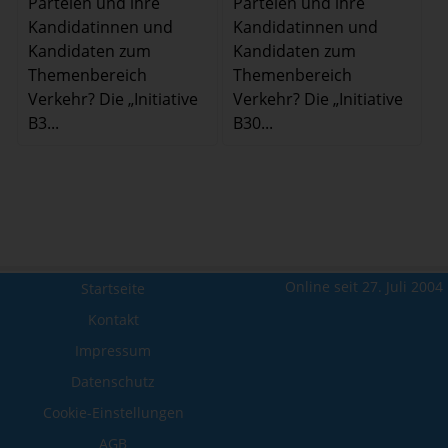
Parteien und ihre
Parteien und ihre
Kandidatinnen und
Kandidatinnen und
Kandidaten zum
Kandidaten zum
Themenbereich
Themenbereich
Verkehr? Die „Initiative
Verkehr? Die „Initiative
B3...
B30...
Online seit 27. Juli 2004
Startseite
Kontakt
Impressum
Datenschutz
Cookie-Einstellungen
AGB