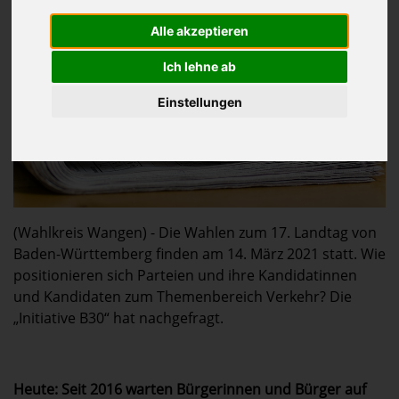
Alle akzeptieren
Ich lehne ab
Einstellungen
(Wahlkreis Wangen) - Die Wahlen zum 17. Landtag von
Baden-Württemberg finden am 14. März 2021 statt. Wie
positionieren sich Parteien und ihre Kandidatinnen
und Kandidaten zum Themenbereich Verkehr? Die
„Initiative B30“ hat nachgefragt.
Heute: Seit 2016 warten Bürgerinnen und Bürger auf