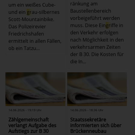
ränkung am
um ein weißes Cube-
Baustellenbereich
und ein
gr
au-silbernes
vorbeigeführt werden
Scott-Mountainbike.
muss. Diese Ein
gr
iffe in
Das Polizeirevier
den Verkehr erfolgen
Friedrichshafen
nach Möglichkeit in den
ermittelt in allen Fällen,
verkehrsarmen Zeiten
ob ein Tatzu...
der B 30. Die Kosten für
die In...
14.06.2026 - 19:19 Uhr
14.06.2026 - 18:36 Uhr
Zählgemeinschaft
Staatssekretäre
verlangt Aufgabe des
informierten sich über
Aufstiegs zur B 30
Brückenneubau