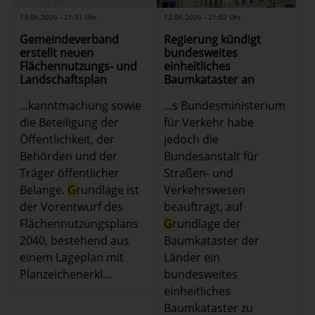
13.06.2026 - 21:31 Uhr
12.06.2026 - 21:02 Uhr
Gemeindeverband
Regierung kündigt
erstellt neuen
bundesweites
Flächennutzungs- und
einheitliches
Landschaftsplan
Baumkataster an
...kanntmachung sowie
...s Bundesministerium
die Beteiligung der
für Verkehr habe
Öffentlichkeit, der
jedoch die
Behörden und der
Bundesanstalt für
Träger öffentlicher
Straßen- und
Belange.
Gr
undlage ist
Verkehrswesen
der Vorentwurf des
beauftragt, auf
Flächennutzungsplans
Gr
undlage der
2040, bestehend aus
Baumkataster der
einem Lageplan mit
Länder ein
Planzeichenerkl...
bundesweites
einheitliches
Baumkataster zu