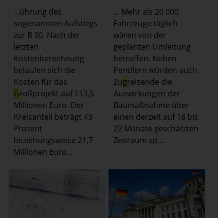
...ührung des
... Mehr als 20.000
sogenannten Aufstiegs
Fahrzeuge täglich
zur B 30. Nach der
wären von der
letzten
geplanten Umleitung
Kostenberechnung
betroffen. Neben
belaufen sich die
Pendlern würden auch
Kosten für das
Zu
gr
eisende die
Gr
oßprojekt auf 113,5
Auswirkungen der
Millionen Euro. Der
Baumaßnahme über
Kreisanteil beträgt 43
einen derzeit auf 18 bis
Prozent
22 Monate geschätzten
beziehungsweise 21,7
Zeitraum sp...
Millionen Euro...