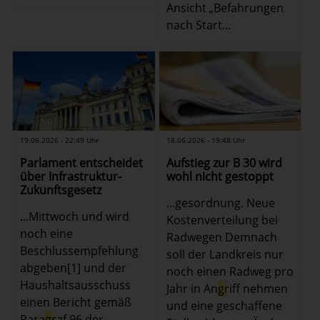
Ansicht „Befahrungen
nach Start...
19.06.2026 - 22:49 Uhr
18.06.2026 - 19:48 Uhr
Parlament entscheidet
Aufstieg zur B 30 wird
über Infrastruktur-
wohl nicht gestoppt
Zukunftsgesetz
...gesordnung. Neue
...Mittwoch und wird
Kostenverteilung bei
noch eine
Radwegen Demnach
Beschlussempfehlung
soll der Landkreis nur
abgeben[1] und der
noch einen Radweg pro
Haushaltsausschuss
Jahr in An
gr
iff nehmen
einen Bericht gemäß
und eine geschaffene
Para
gr
af 96 der