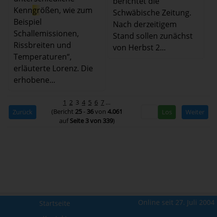
berichtet die
Kenn
gr
ößen, wie zum
Schwäbische Zeitung.
Beispiel
Nach derzeitigem
Schallemissionen,
Stand sollen zunächst
Rissbreiten und
von Herbst 2...
Temperaturen“,
erläuterte Lorenz. Die
erhobene...
1
2
3
4
5
6
7
…
(Bericht
25
-
36
von
4.061
Zurück
Weiter
auf
Seite 3 von 339
)
Online seit 27. Juli 2004
Startseite