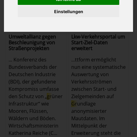
Einstellungen
23.06.2026 - 19:51 Uhr
22.06.2026 - 19:31 Uhr
Umweltallianz gegen
Lkw-Verkehrsportal um
Beschleunigung von
Start-Ziel-Daten
Straßenprojekten
erweitert
... Konferenz des
...ttform ermöglicht
Bundesverbands der
nun eine systematische
Deutschen Industrie
Auswertung von
(BDI), der gefundene
Verkehrsströmen
Kompromiss umfasse
zwischen Start- und
den Schutz von „
gr
üner
Zielgemeinden auf
Infrastruktur“ wie
Gr
undlage
Mooren, Flüssen,
anonymisierter
Wäldern und Böden.
Mautdaten. Im
Wirtschaftsministerin
Mittelpunkt der
Katherina Reiche (C...
Erweiterung steht die