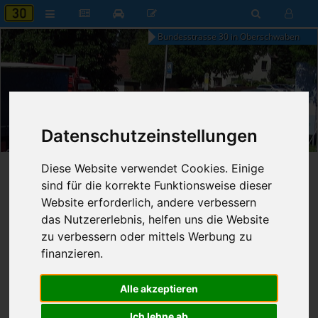
Bundesstrasse 30 in Oberschwaben
00:47
Datenschutzeinstellungen
Samstag, 8. August 2026
Diese Website verwendet Cookies. Einige
Startseite
»
Die Bundesstraße
»
Politik
»
Die Grünen
sind für die korrekte Funktionsweise dieser
Website erforderlich, andere verbessern
Politik der Grünen
das Nutzererlebnis, helfen uns die Website
1
2
3
4
5
6
7
…
zu verbessern oder mittels Werbung zu
(Bericht
25
-
36
von
4.061
Zurück
Weiter
finanzieren.
auf
Seite 3 von 339
)
Alle akzeptieren
Ich lehne ab