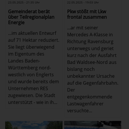
23.05.2025 - 21:35 Uhr
22.05.2025 - 19:03 Uhr
Gemeinderat berät
Pkw stößt mit Lkw
über Teilregionalplan
frontal zusammen
Energie
...ar mit seiner
...im aktuellen Entwurf
Mercedes A-Klasse in
auf 71 Hektar reduziert.
Richtung Ravensburg
Sie liegt überwiegend
unterwegs und geriet
im Eigentum des
kurz nach der Ausfahrt
Landes Baden-
Bad Waldsee-Nord aus
Württemberg nord-
bislang noch
westlich von Englerts
unbekannter Ursache
und wurde bereits dem
auf die Gegenfahrbahn.
Unternehmen RES
Der
zugewiesen. Die Stadt
entgegenkommende
unterstützt - wie in ih...
Lastwagenfahrer
versuchte...