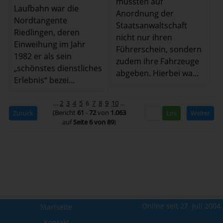
mussten auf
Laufbahn war die
Anordnung der
Nordtangente
Staatsanwaltschaft
Riedlingen, deren
nicht nur ihren
Einweihung im Jahr
Führerschein, sondern
1982 er als sein
zudem ihre Fahrzeuge
„schönstes dienstliches
abgeben. Hierbei wa...
Erlebnis“ bezei...
…
2
3
4
5
6
7
8
9
10
…
(Bericht
61
-
72
von
1.063
Zurück
Weiter
auf
Seite 6 von 89
)
Online seit 27. Juli 2004
Startseite
Kontakt