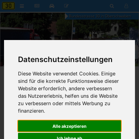
Bundesstrasse 30 in Oberschwaben
19:29
Datenschutzeinstellungen
Samstag, 8. August 2026
Diese Website verwendet Cookies. Einige
Startseite
»
B30 aktuell
»
Nachrichten
sind für die korrekte Funktionsweise dieser
Website erforderlich, andere verbessern
Nachrichten
das Nutzererlebnis, helfen uns die Website
zu verbessern oder mittels Werbung zu
finanzieren.
Erweiterte Suche
Alle akzeptieren
1063
Ergebnisse zur Suche nach
Nord
Ich lehne ab