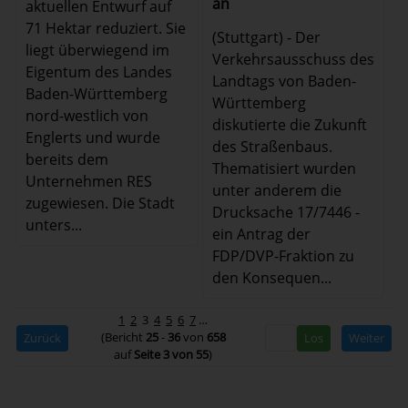
an
aktuellen Entwurf auf
71 Hektar reduziert. Sie
(Stuttgart) - Der
liegt überwiegend im
Verkehrsausschuss des
Eigentum des Landes
Landtags von Baden-
Baden-Württemberg
Württemberg
nord-westlich von
diskutierte die Zukunft
Englerts und wurde
des Straßenbaus.
bereits dem
Thematisiert wurden
Unternehmen RES
unter anderem die
zugewiesen. Die Stadt
Drucksache 17/7446 -
unters...
ein Antrag der
FDP/DVP-Fraktion zu
den Konsequen...
1
2
3
4
5
6
7
…
(Bericht
25
-
36
von
658
Zurück
Weiter
auf
Seite 3 von 55
)