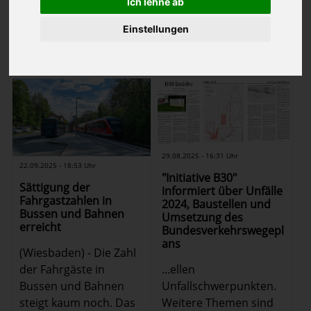
Ich lehne ab
1
2
3
4
5
6
7
…
Einstellungen
(Bericht
25
-
36
von
658
Zurück
Weiter
auf
Seite 3 von 55
)
29.08.2025 - 16:31 Uhr
22.09.2025 - 18:53 Uhr
"Initiative B30"
Sättigung der
informiert über Unfälle
Fahrgastzahlen in
2024, Baustellen und
Bussen und Bahnen
Umsetzung des
erreicht
Bundesverkehrswegepl
ans
(Wiesbaden) - Die Zahl
der Fahrgäste in
...ellen
Bussen und Bahnen
Unfallschwerpunkten.
steigt kaum noch. Das
Weitere Themen sind