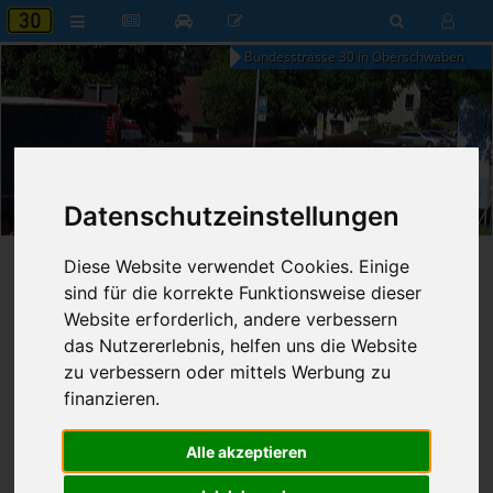
Bundesstrasse 30 in Oberschwaben
12:36
Datenschutzeinstellungen
Sonntag, 9. August 2026
Startseite
»
B30 aktuell
»
Nachrichten
Diese Website verwendet Cookies. Einige
sind für die korrekte Funktionsweise dieser
Nachrichten
Website erforderlich, andere verbessern
das Nutzererlebnis, helfen uns die Website
zu verbessern oder mittels Werbung zu
finanzieren.
Erweiterte Suche
Alle akzeptieren
658
Ergebnisse zur Suche nach
Baden