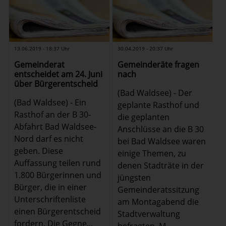
13.06.2019 - 18:37 Uhr
30.04.2019 - 20:37 Uhr
Gemeinderat
Gemeinderäte fragen
entscheidet am 24. Juni
nach
über Bürgerentscheid
(Bad Waldsee) - Der
(Bad Waldsee) - Ein
geplante Rasthof und
Rasthof an der B 30-
die geplanten
Abfahrt Bad Waldsee-
Anschlüsse an die B 30
Nord darf es nicht
bei Bad Waldsee waren
geben. Diese
einige Themen, zu
Auffassung teilen rund
denen Stadträte in der
1.800 Bürgerinnen und
jüngsten
Bürger, die in einer
Gemeinderatssitzung
Unterschriftenliste
am Montagabend die
einen Bürgerentscheid
Stadtverwaltung
fordern. Die Gegne...
befragten. M...