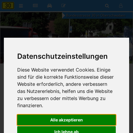
Bundesstrasse 30 in Oberschwaben
20:01
Datenschutzeinstellungen
Samstag, 8. August 2026
Diese Website verwendet Cookies. Einige
Startseite
»
B30 aktuell
»
Nachrichten
sind für die korrekte Funktionsweise dieser
Website erforderlich, andere verbessern
Nachrichten
das Nutzererlebnis, helfen uns die Website
zu verbessern oder mittels Werbung zu
finanzieren.
Erweiterte Suche
Alle akzeptieren
29
Ergebnisse zur Suche nach
Rasthof
Ich lehne ab