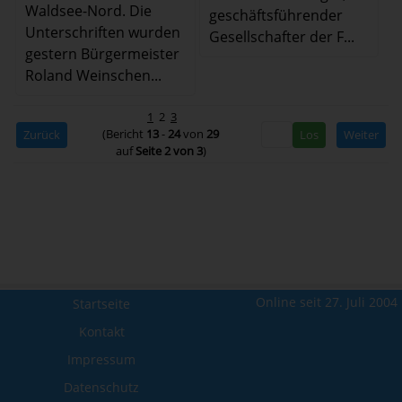
Waldsee-Nord. Die
geschäftsführender
Unterschriften wurden
Gesellschafter der F...
gestern Bürgermeister
Roland Weinschen...
1
2
3
(Bericht
13
-
24
von
29
Zurück
Weiter
auf
Seite 2 von 3
)
Online seit 27. Juli 2004
Startseite
Kontakt
Impressum
Datenschutz