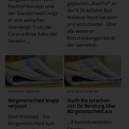
geplanten „Rasthof“ an
Rasthof-Konzept und
der B 30 Abfahrt Bad
der Standortwahl zeigt
Waldsee-Nord beraten
er sich weiterhin
und entscheiden. Über
überzeugt. Trotz der
alle weiteren
Corona-Krise habe der
Entscheidungen berät
Verkehr ...
der Gemeind...
15.10.2019 - 20:23 Uhr
23.07.2019 - 22:49 Uhr
Bürgerentscheid knapp
Stadträte sprechen
verpasst
sich für Beratung über
Bürgerentscheid aus
(Bad Waldsee) - Ein
...d konstituierenden
Bürgerentscheid zum
Sitzung