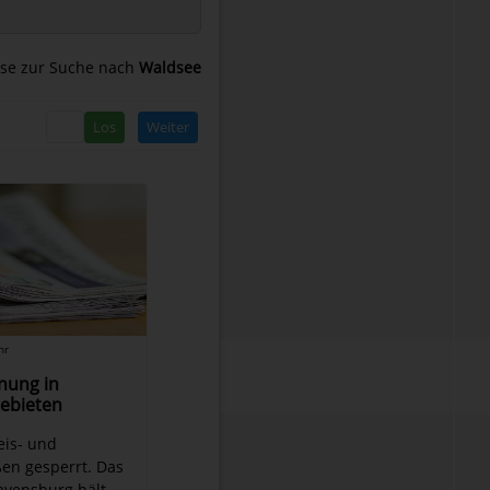
se zur Suche nach
Waldsee
Weiter
hr
nung in
ebieten
reis- und
en gesperrt. Das
avensburg hält