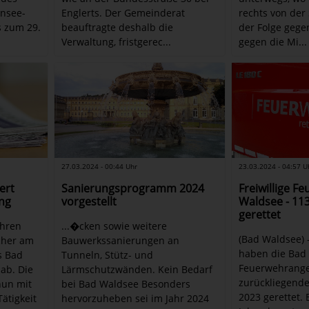
nsee-
Englerts. Der Gemeinderat
rechts von der
 zum 29.
beauftragte deshalb die
der Folge gege
Verwaltung, fristgerec...
gegen die Mi...
27.03.2024 - 00:44 Uhr
23.03.2024 - 04:57 U
Sanierungsprogramm 2024
Freiwillige F
ert
vorgestellt
Waldsee - 11
ng
gerettet
...�cken sowie weitere
ahren
(Bad Waldsee)
Bauwerkssanierungen an
cher am
haben die Bad
Tunneln, Stütz- und
s Bad
Feuerwehrange
Lärmschutzwänden. Kein Bedarf
ab. Die
zurückliegende
bei Bad Waldsee Besonders
nun mit
2023 gerettet. 
hervorzuheben sei im Jahr 2024
ätigkeit