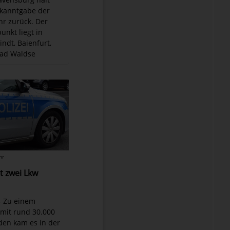
ekanntgabe der
r zurück. Der
unkt liegt in
ndt, Baienfurt,
Bad Waldse
hr
t zwei Lkw
- Zu einem
 mit rund 30.000
den kam es in der