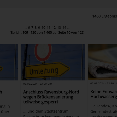
1460
Ergebnis
…
6
7
8
9
10
11
12
13
14
…
(Bericht
109
-
120
von
1.460
auf
Seite 10 von 122
)
02.06.2024 - 22:30 U
05.06.2024 - 23:00 Uhr
Keine Entwar
h
Anschluss Ravensburg-Nord
Hochwasserg
wegen Brückensanierung
teilweise gesperrt
...e Landes-, K
ung in
... und dem Stadtzentrum
Gemeindestraß
t über
Ravensburg kommende Verkehr
Landratsamt R