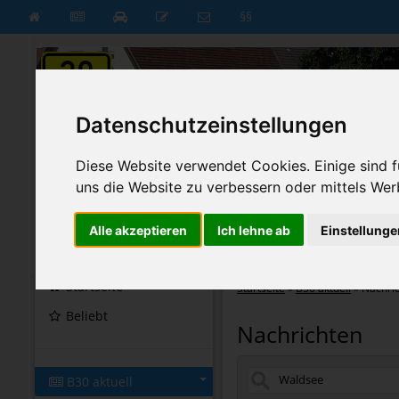
§§
Datenschutzeinstellungen
Diese Website verwendet Cookies. Einige sind fü
uns die Website zu verbessern oder mittels Wer
Alle akzeptieren
Ich lehne ab
Einstellunge
B30 aktuell
B30 neu
Startseite
Startseite
»
B30 aktuell
»
Nachri
Beliebt
Nachrichten
B30 aktuell