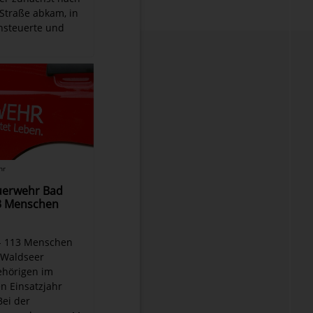
 Straße abkam, in
nsteuerte und
hr
euerwehr Bad
3 Menschen
 - 113 Menschen
 Waldseer
hörigen im
n Einsatzjahr
Bei der