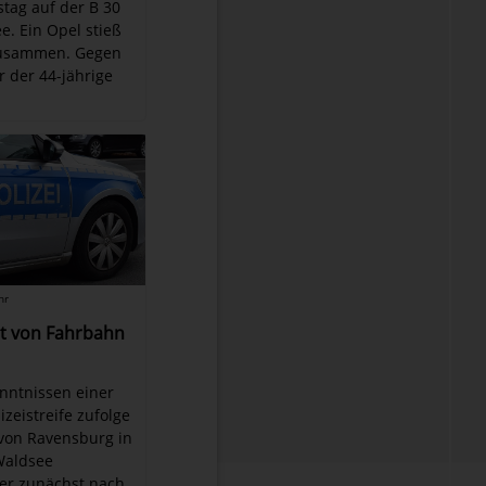
tag auf der B 30
e. Ein Opel stieß
zusammen. Gegen
r der 44-jährige
hr
t von Fahrbahn
kenntnissen einer
izeistreife zufolge
von Ravensburg in
Waldsee
er zunächst nach