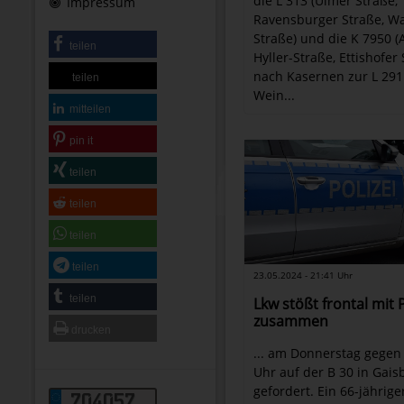
die L 313 (Ulmer Straße,
Impressum
Ravensburger Straße, W
Straße) und die K 7950 (
teilen
Hyller-Straße, Ettishofer
nach Kasernen zur L 291
teilen
Wein...
mitteilen
pin it
teilen
teilen
teilen
teilen
23.05.2024 - 21:41 Uhr
teilen
Lkw stößt frontal mit
zusammen
drucken
... am Donnerstag gegen
Uhr auf der B 30 in Gai
gefordert. Ein 66-jährige
704057