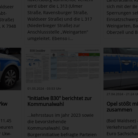
wird über die L 313 (Ulmer
sich mit der B
aldseer
Straße, Ravensburger Straße,
Sperrungen seh
Abt-
Waldseer Straße) und die L 317
Einsatzschwerp
 Straße)
(Niederbieger Straße) zur
Weingarten, Bai
. K 7948
Anschlussstelle „Weingarten“
Oberzell und 
umgeleitet. Ebenso i...
01.05.2024 - 03:53 Uhr
27.04.2024 - 21:24 U
"Initiative B30" berichtet zur
 Pkw
Opel stößt mi
Kommunalwahl
zusammen
...kehrsstaus im Jahr 2023 sowie
 11.45
(Bad Waldsee) 
die bevorstehende
sbeuren
Verkehrsunfall
Kommunalwahl. Die
r Lkw-
Euro Sachscha
Bürgerinitiative befragte Parteien