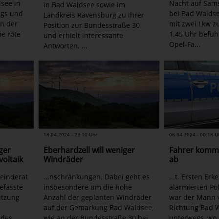
see in
Nacht auf Sams
in Bad Waldsee sowie im
egs und
bei Bad Waldse
Landkreis Ravensburg zu ihrer
n der
mit zwei Lkw 
Position zur Bundesstraße 30
e rote
1.45 Uhr befuh
und erhielt interessante
Opel-Fa...
Antworten. ...
18.04.2024 - 22:10 Uhr
06.04.2024 - 00:18 U
ger
Eberhardzell will weniger
Fahrer komm
oltaik
Windräder
ab
einderat
...nschränkungen. Dabei geht es
...t. Ersten Er
efasste
insbesondere um die hohe
alarmierten Pol
itzung
Anzahl der geplanten Windräder
war der Mann 
auf der Gemarkung Bad Waldsee,
Richtung Bad 
 des
wie an der Bundesstraße 30 bei
unterwegs, wo 