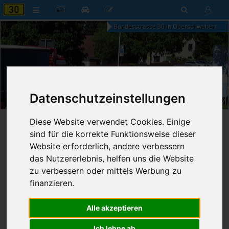
Bundesstrasse 30 in Oberschwaben
09:18
Datenschutzeinstellungen
Samstag, 8. August 2026
Diese Website verwendet Cookies. Einige
Startseite
»
B30 aktuell
»
Nachrichten
sind für die korrekte Funktionsweise dieser
Website erforderlich, andere verbessern
Nachrichten
das Nutzererlebnis, helfen uns die Website
zu verbessern oder mittels Werbung zu
finanzieren.
Erweiterte Suche
Alle akzeptieren
58
Ergebnisse zur Suche nach
Ticket
Ich lehne ab