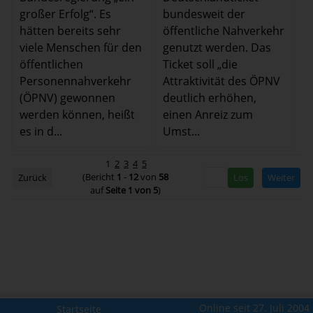
bundesweit der
großer Erfolg“. Es
öffentliche Nahverkehr
hätten bereits sehr
genutzt werden. Das
viele Menschen für den
Ticket soll „die
öffentlichen
Attraktivität des ÖPNV
Personennahverkehr
deutlich erhöhen,
(ÖPNV) gewonnen
einen Anreiz zum
werden können, heißt
Umst...
es in d...
1
2
3
4
5
(Bericht
1
-
12
von
58
Zurück
Weiter
auf
Seite 1 von 5
)
Online seit 27. Juli 2004
Startseite